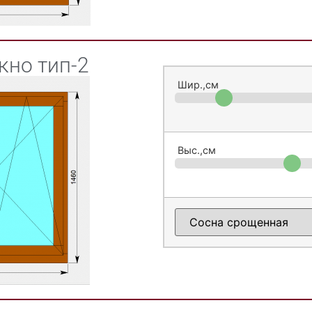
кно тип-2
Шир.,см
Выс.,см