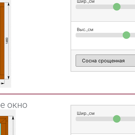
Шир.,см
Выс.,см
е окно
Шир.,см