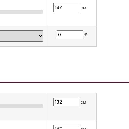
см
€
см