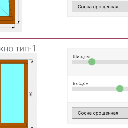
кно тип-1
Шир.,см
Выс.,см