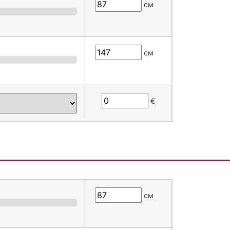
см
см
€
см