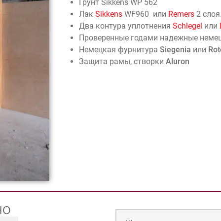
Грунт Sikkens WP 562
Лак
Sikkens
WF960 или
Remers
2 слоя
Два контура уплотнения
Schlegel
или
Проверенные годами надежные неме
Немецкая фурнитура
Siegenia
или
Rot
Защита рамы, створки
Aluron
но