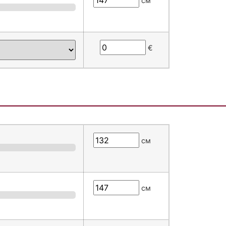
см
€
см
см