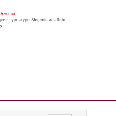
.
Deventer
цкие фурнитуры
Siegenia
или
Roto
o