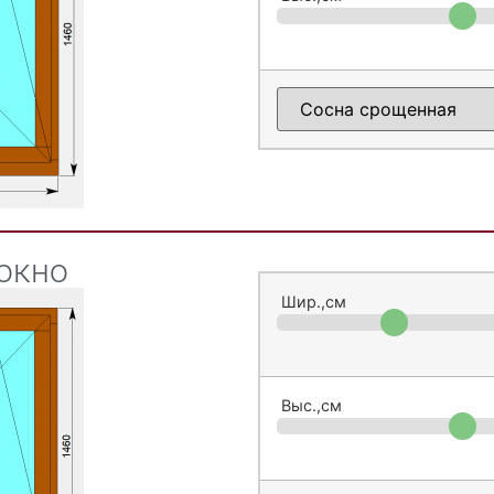
окно
Шир.,см
Выс.,см