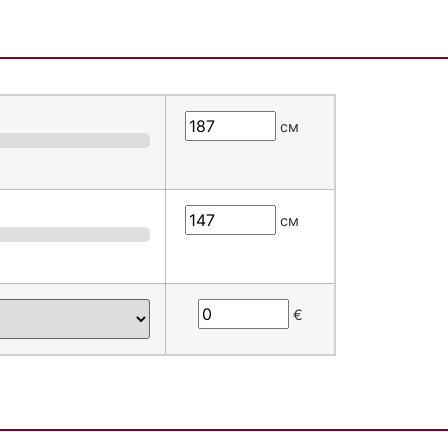
см
см
€