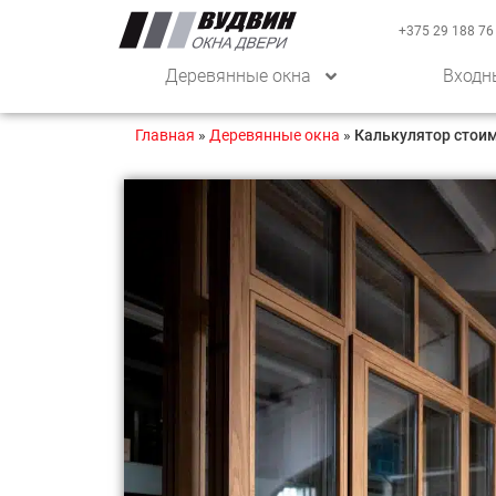
+375 29 188 76
Деревянные окна
Входн
Главная
»
Деревянные окна
»
Калькулятор стои