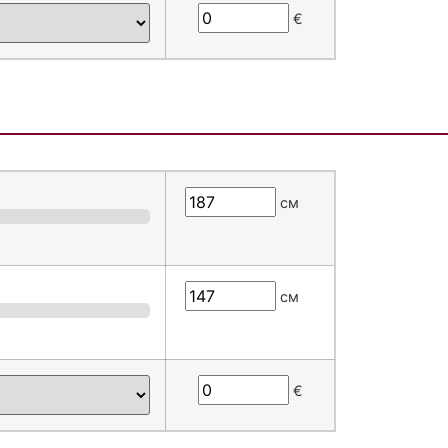
€
см
см
€