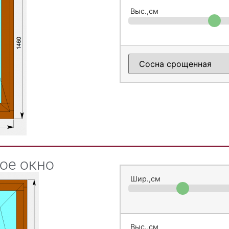
Выс.,см
ое окно
Шир.,см
Выс.,см