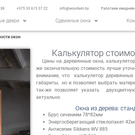
 38
+375 33 615 37 22
info@woodwin.by
Работаем ежедневно
ые двери
Сдвижные окна
Ком
мости окон
Калькулятор стоимо
Цены на деревянные окна, калькулятор
же окончательную стоимость лучше уточ
внимание, что калькулятор деревянных 
габариты, но и позволяет выбрать материа
так-же позволяет указать двухцветну
актуально.
Окна из дерева: ста
Брус сечением 78*82мм
Энергосберегающий стеклопакет 42
Антисепик Sikkens WV 885